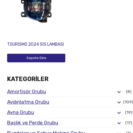
TOURİSMO 2024 SİS LAMBASI
Sepete Ekle
KATEGORILER
Amortisör Grubu
(8)
Aydınlatma Grubu
(109
Ayna Grubu
(19)
Başlık ve Perde Grubu
(17)
Buzdolap ve Kahve Makina Grubu
(1)