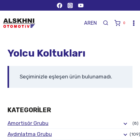
AR
EN
0
Yolcu Koltukları
Seçiminizle eşleşen ürün bulunamadı.
KATEGORILER
Amortisör Grubu
(8)
Aydınlatma Grubu
(109