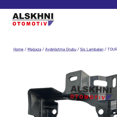
Home
/
Mağaza
/
Aydınlatma Grubu
/
Sis Lambaları
/
TOUR