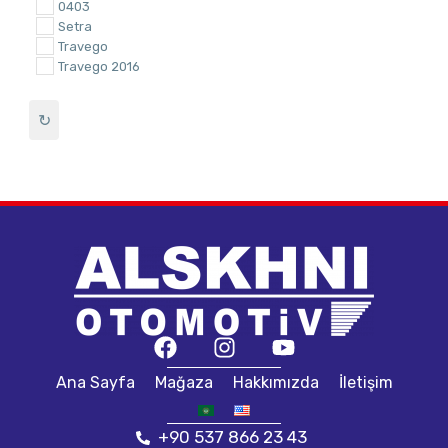
0403
Setra
Travego
Travego 2016
↻
Ana Sayfa
Mağaza
Hakkımızda
İletişim
+90 537 866 23 43