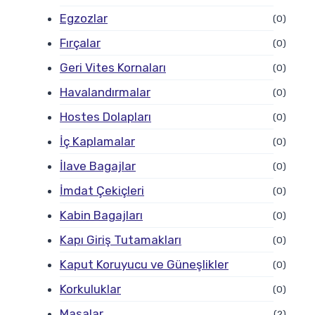
Egzozlar
(0)
Fırçalar
(0)
Geri Vites Kornaları
(0)
Havalandırmalar
(0)
Hostes Dolapları
(0)
İç Kaplamalar
(0)
İlave Bagajlar
(0)
İmdat Çekiçleri
(0)
Kabin Bagajları
(0)
Kapı Giriş Tutamakları
(0)
Kaput Koruyucu ve Güneşlikler
(0)
Korkuluklar
(0)
Masalar
(2)