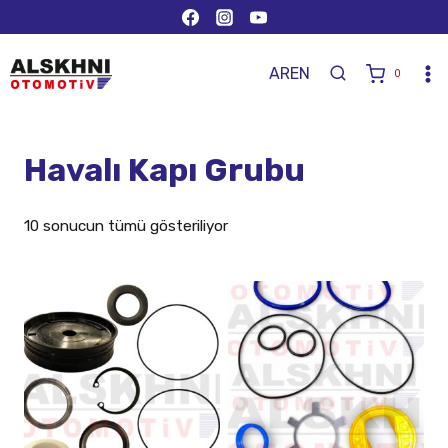
AR
EN
0
Havalı Kapı Grubu
10 sonucun tümü gösteriliyor