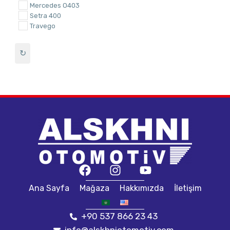
Mercedes O403
Setra 400
Travego
↻
Ana Sayfa
Mağaza
Hakkımızda
İletişim
+90 537 866 23 43