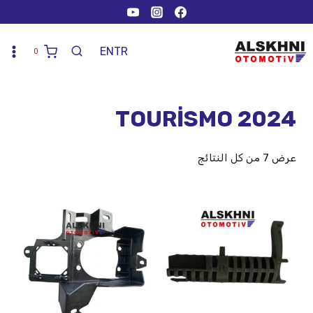
EN
TR
0
TOURİSMO 2024
عرض ⁦7⁩ من كل النتائج