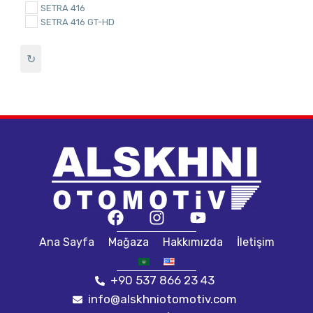
SETRA 416
SETRA 416 GT-HD
setra 417
SETRA 417 HDH
↻
SETRA 500
SETRA 515
SETRA 516
setrs 416
Tourismo
tourismo 2011
TOURİSMO 2017
Travego
travego 2011
Travego 2016
Travego Euro 6
Universal
سيترا 417
Ana Sayfa
Mağaza
Hakkımızda
İletişim
+90 537 866 23 43
info@alskhniotomotiv.com