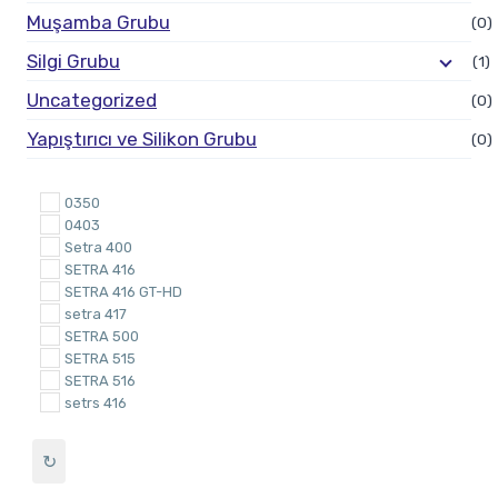
Muşamba Grubu
(0)
Silgi Grubu
(1)
Uncategorized
(0)
Yapıştırıcı ve Silikon Grubu
(0)
0350
0403
Setra 400
SETRA 416
SETRA 416 GT-HD
setra 417
SETRA 500
SETRA 515
SETRA 516
setrs 416
Tourismo
TOURİSMO 2017
↻
Travego
travego 2011