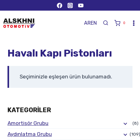
AR
EN
0
Havalı Kapı Pistonları
Seçiminizle eşleşen ürün bulunamadı.
KATEGORILER
Amortisör Grubu
(8)
Aydınlatma Grubu
(109