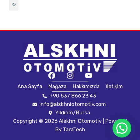
↻
Ana Sayfa
Mağaza
Hakkımızda
İletişim
+90 537 866 23 43
info@alskhniotomotiv.com
Yıldırım/Bursa
Copyright © 2026 Alskhni Otomotiv | Powered
By
TaraTech