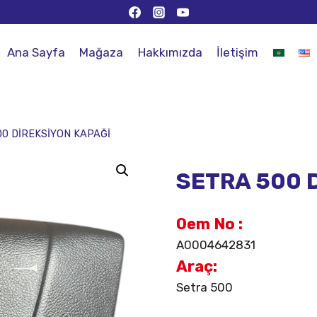
Ana Sayfa
Mağaza
Hakkımızda
İletişim
0 DİREKSİYON KAPAĞİ
SETRA 500 
Oem No :
A0004642831
Araç:
Setra 500