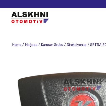
Home
/
Mağaza
/
Karoser Grubu
/
Direksiyonlar
/
SETRA 50