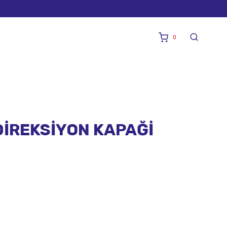
0
DİREKSİYON KAPAĞİ