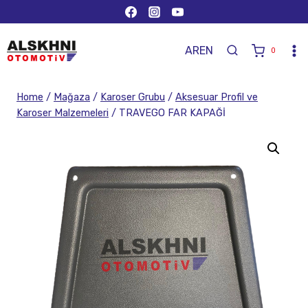
AR
EN
0
Home
/
Mağaza
/
Karoser Grubu
/
Aksesuar Profil ve
Karoser Malzemeleri
/
TRAVEGO FAR KAPAĞİ