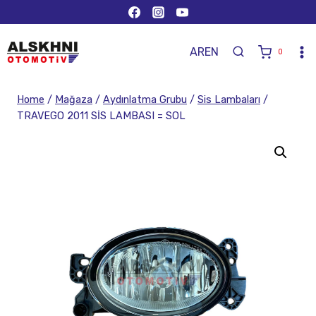
AR
EN
0
Home
/
Mağaza
/
Aydınlatma Grubu
/
Sis Lambaları
/
TRAVEGO 2011 SİS LAMBASI = SOL