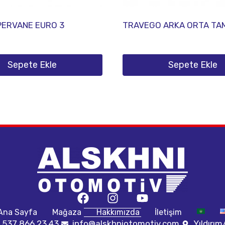
PERVANE EURO 3
TRAVEGO ARKA ORTA TA
Sepete Ekle
Sepete Ekle
Ana Sayfa
Mağaza
Hakkımızda
İletişim
 537 866 23 43
info@alskhniotomotiv.com
Yıldırı