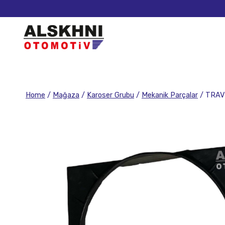
Home
/
Mağaza
/
Karoser Grubu
/
Mekanik Parçalar
/
TRAV