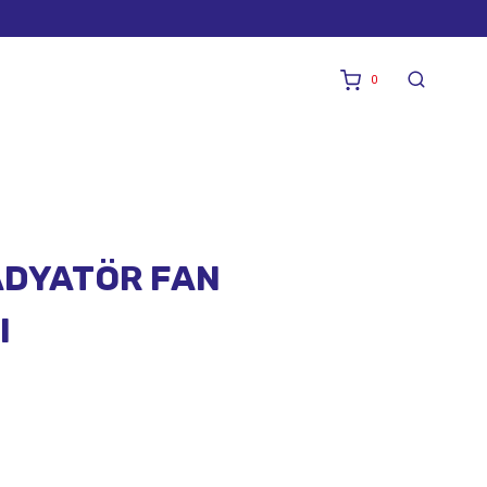
0
ADYATÖR FAN
I