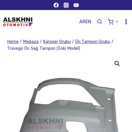
AR
EN
0
Home
/
Mağaza
/
Karoser Grubu
/
Ön Tampon Grubu
/
Travego Ön Sağ Tampon (Eski Model)