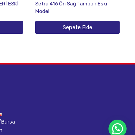
Rİ ESKİ
Setra 416 Ön Sağ Tampon Eski
Model
Sepete Ekle
m/Bursa
h