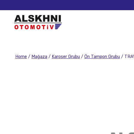
Home
/
Mağaza
/
Karoser Grubu
/
Ön Tampon Grubu
/
TRA