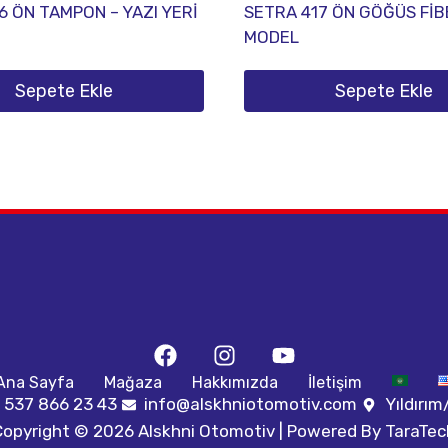
6 ÖN TAMPON – YAZI YERİ
SETRA 417 ÖN GÖĞÜS FİBE
MODEL
Sepete Ekle
Sepete Ekle
Ana Sayfa
Mağaza
Hakkımızda
İletişim
 537 866 23 43
info@alskhniotomotiv.com
Yıldırı
Copyright © 2026 Alskhni Otomotiv | Powered By
TaraTec