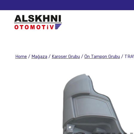
Home
/
Mağaza
/
Karoser Grubu
/
Ön Tampon Grubu
/
TRA