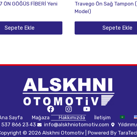
7 ÖN GÖĞÜS FİBERİ Yeni
Travego Ön Sağ Tampon (
Model)
Sepete Ekle
Sepete Ekle
Ana Sayfa
Mağaza
Hakkımızda
İletişim
 537 866 23 43
info@alskhniotomotiv.com
Yıldırı
Copyright © 2026 Alskhni Otomotiv | Powered By
TaraTec