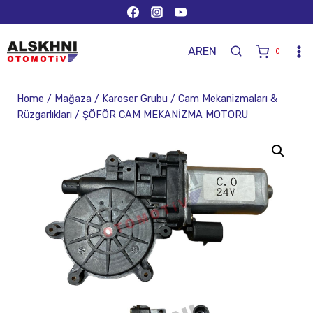
AR
EN
0
Home
/
Mağaza
/
Karoser Grubu
/
Cam Mekanizmaları &
Rüzgarlıkları
/
ŞÖFÖR CAM MEKANİZMA MOTORU