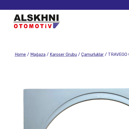
Home
/
Mağaza
/
Karoser Grubu
/
Çamurluklar
/
TRAVEGO 