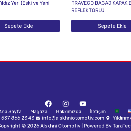
ldız Yeri (Eski ve Yeni
TRAVEGO BAGAJ KAPAK E
REFLEKTÖRLÜ
Sepete Ekle
Sepete Ekle
Ana Sayfa
Mağaza
Hakkımızda
İletişim
 537 866 23 43
info@alskhniotomotiv.com
Yıldırı
Copyright © 2026 Alskhni Otomotiv | Powered By
TaraTec