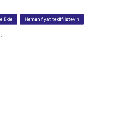
e Ekle
Hemen fiyat teklifi isteyin
bu