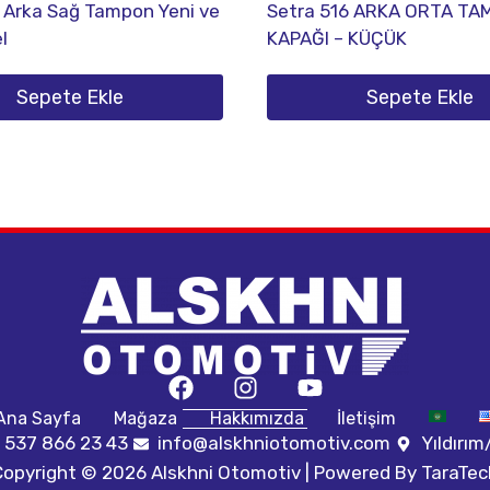
 Arka Sağ Tampon Yeni ve
Setra 516 ARKA ORTA TA
l
KAPAĞI – KÜÇÜK
Sepete Ekle
Sepete Ekle
Ana Sayfa
Mağaza
Hakkımızda
İletişim
 537 866 23 43
info@alskhniotomotiv.com
Yıldırı
Copyright © 2026 Alskhni Otomotiv | Powered By
TaraTec