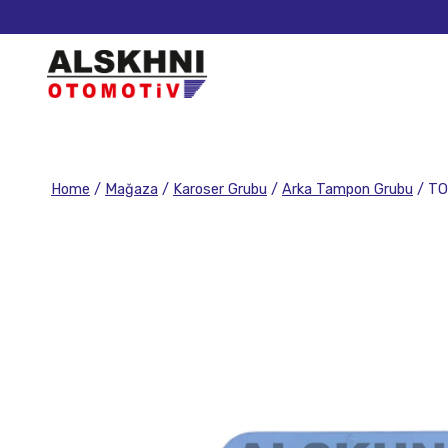
Home
/
Mağaza
/
Karoser Grubu
/
Arka Tampon Grubu
/
TO