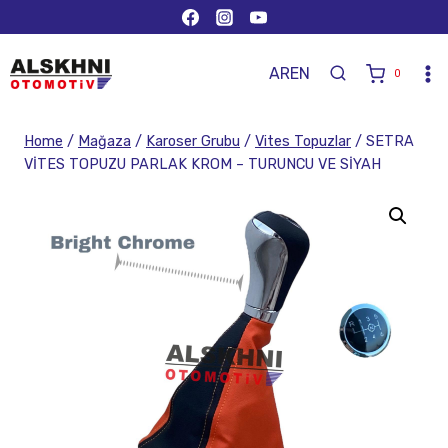
AR
EN
0
Home
/
Mağaza
/
Karoser Grubu
/
Vites Topuzlar
/
SETRA
VİTES TOPUZU PARLAK KROM – TURUNCU VE SİYAH