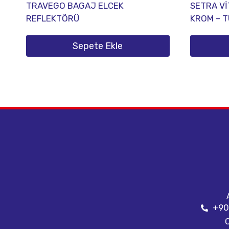
TRAVEGO BAGAJ ELCEK
SETRA Vİ
REFLEKTÖRÜ
KROM – T
Sepete Ekle
+90