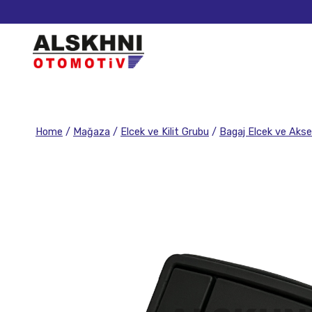
Home
/
Mağaza
/
Elcek ve Kilit Grubu
/
Bagaj Elcek ve Akse