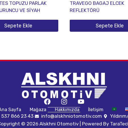
TES TOPUZU PARLAK
TRAVEGO BAGAJ ELCEK
URUNCU VE SİYAH
REFLEKTÖRÜ
Sepete Ekle
Sepete Ekle
Ana Sayfa
Mağaza
Hakkımızda
İletişim
 537 866 23 43
info@alskhniotomotiv.com
Yıldırı
Copyright © 2026 Alskhni Otomotiv | Powered By
TaraTec