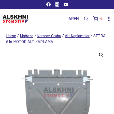
AR
EN
0
Home
/
Mağaza
/
Karoser Grubu
/
Alt Kaplamalar
/
SETRA
516 MOTOR ALT KAPLAMA