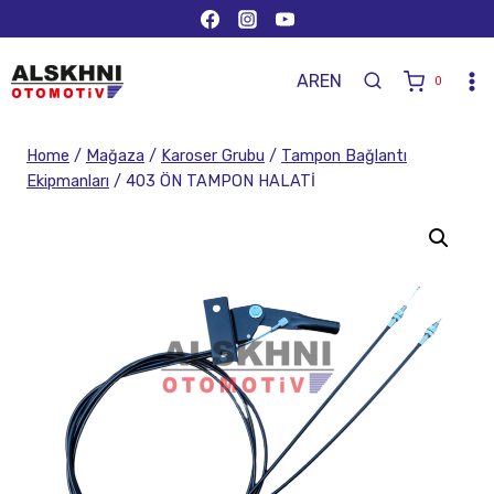
AR
EN
0
Home
/
Mağaza
/
Karoser Grubu
/
Tampon Bağlantı
Ekipmanları
/
403 ÖN TAMPON HALATİ