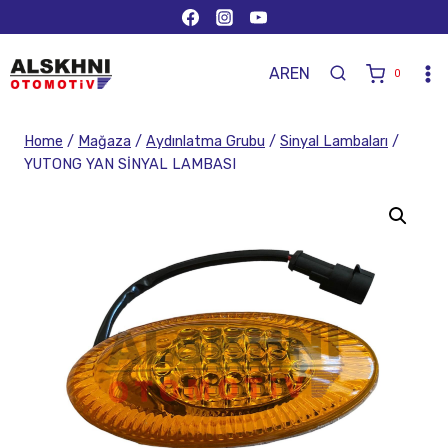
AR
EN
0
Home
/
Mağaza
/
Aydınlatma Grubu
/
Sinyal Lambaları
/
YUTONG YAN SİNYAL LAMBASI