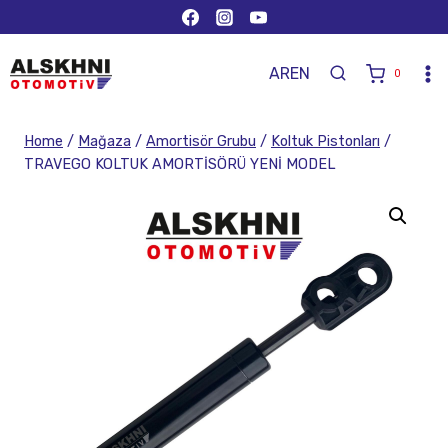
AR
EN
0
Home
/
Mağaza
/
Amortisör Grubu
/
Koltuk Pistonları
/
TRAVEGO KOLTUK AMORTİSÖRÜ YENİ MODEL