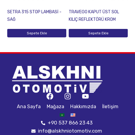
SETRA 315 STOP LAMBASİ -
TRAVEGO KAPUT ÜST SOL
SAĞ
KILIÇ REFLEKTÖRÜ KROM
Sepete Ekle
Sepete Ekle
Ana Sayfa
Mağaza
Hakkımızda
İletişim
+90 537 866 23 43
info@alskhniotomotiv.com