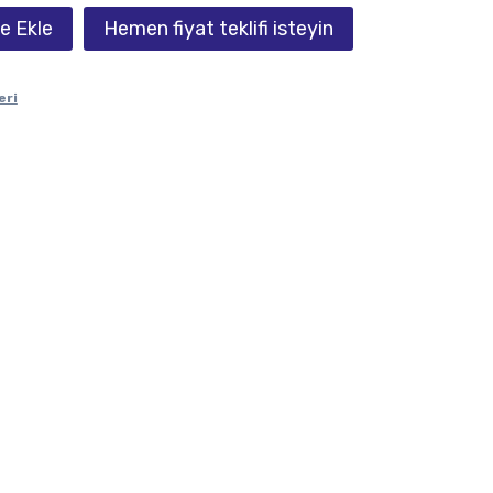
e Ekle
Hemen fiyat teklifi isteyin
eri