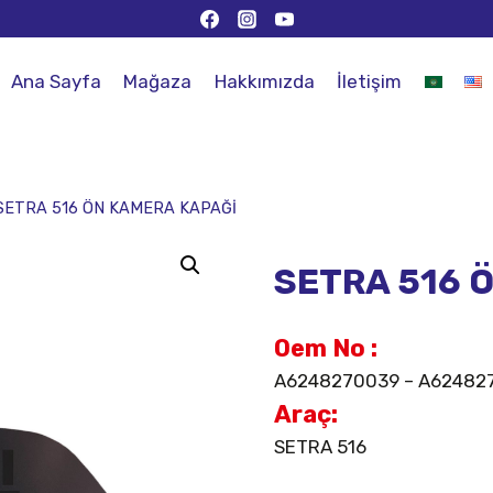
Ana Sayfa
Mağaza
Hakkımızda
İletişim
SETRA 516 ÖN KAMERA KAPAĞİ
SETRA 516 
Oem No :
A6248270039 – A62482
Araç:
SETRA 516