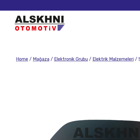
Home
/
Mağaza
/
Elektronik Grubu
/
Elektrik Malzemeleri
/