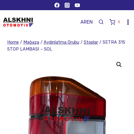
AR
EN
0
Home
/
Mağaza
/
Aydınlatma Grubu
/
Stoplar
/
SETRA 315
STOP LAMBASİ – SOL