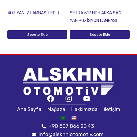
403 YAN İZ LAMBASI LEDLİ
SETRA 517 HDH ARKA SAĞ
YAN POZİSYON LAMPASI
Sepete Ekle
Sepete Ekle
Ana Sayfa
Mağaza
Hakkımızda
İletişim
+90 537 866 23 43
info@alskhniotomotiv.com