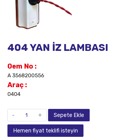
404 YAN İZ LAMBASI
Oem No :
A 3568200556
Araç :
0404
Sepete Ekle
Hemen fiyat teklifi isteyin