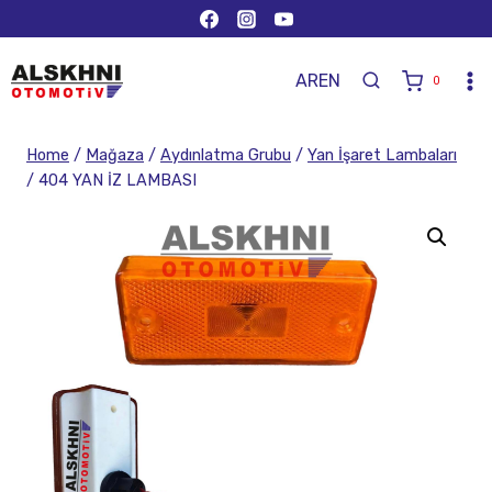
AR
EN
0
Home
/
Mağaza
/
Aydınlatma Grubu
/
Yan İşaret Lambaları
/
404 YAN İZ LAMBASI