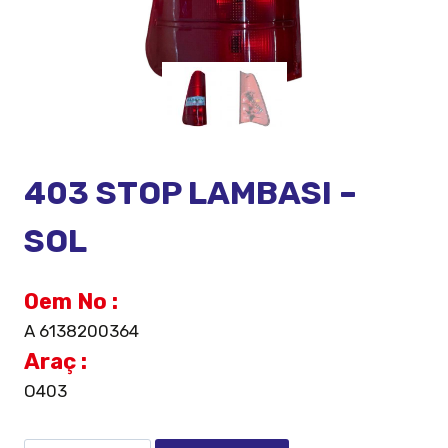
403 STOP LAMBASI –
SOL
Oem No :
A 6138200364
Araç :
O403