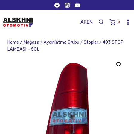
AR
EN
0
Home
/
Mağaza
/
Aydınlatma Grubu
/
Stoplar
/
403 STOP
LAMBASI – SOL