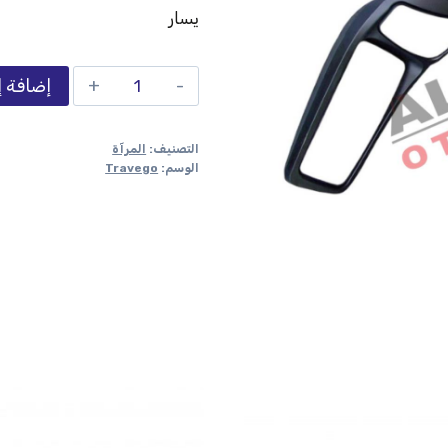
يسار
إضافة إ
التصنيف:
المرآة
الوسم:
Travego