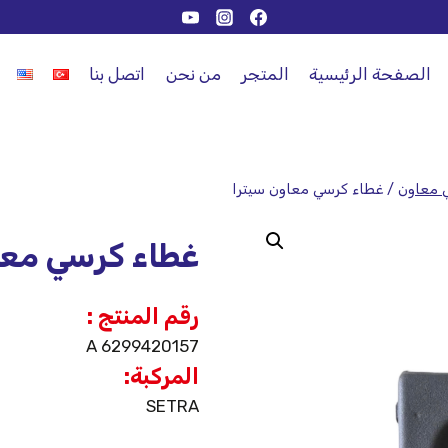
الصفحة الرئيسية
المتجر
من نحن
اتصل بنا
 معاون
/
غطاء كرسي معاون سيترا
غطاء كرسي معا
رقم المنتج :
A 6299420157
المركبة:
SETRA