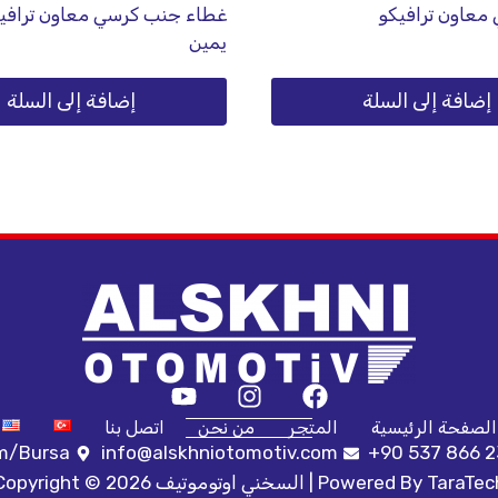
معاون ترافيكو
يمين
إضافة إلى السلة
إضافة إلى السلة
الصفحة الرئيسية
المتجر
من نحن
اتصل بنا
ım/Bursa
info@alskhniotomotiv.com
+90 537 866 2
TaraTec
Copyright © 2026 السخني اوتوموتيف | Powered By