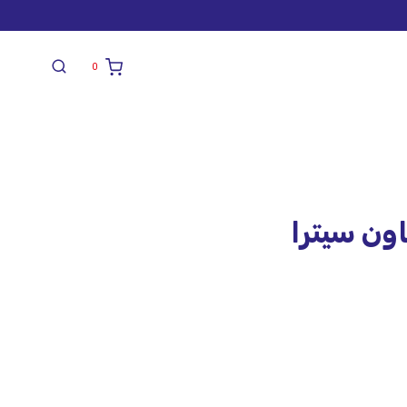
0
ون سيترا