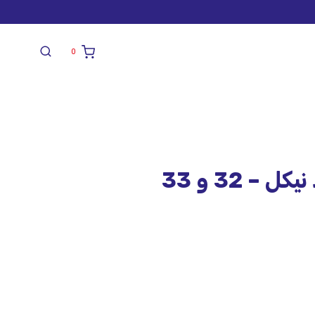
0
– 32 و 33