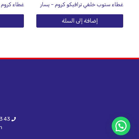
غطاء ستوب خلفي ترافيكو كروم – يسار
غطاء كروم 
إضافة إلى السلة
3 43
h