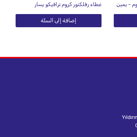
م – يمين
غطاء رفلكتور كروم ترافيكو يسار
إضافة إلى السلة
Yıldır