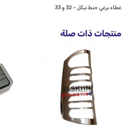
غطاء برغي جنط نيكل – 32 و 33
منتجات ذات صلة