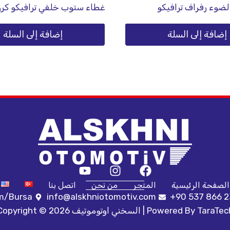
لضوء رفراف ترافيكو
غطاء ستوب خلفي ترافيكو كرو
إضافة إلى السلة
إضافة إلى السلة
الصفحة الرئيسية
المتجر
من نحن
اتصل بنا
ım/Bursa
info@alskhniotomotiv.com
+90 537 866 2
TaraTec
Copyright © 2026 السخني اوتوموتيف | Powered By