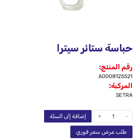
حباسة ستائر سيترا
رقم المنتج:
A0008125521
المركبة:
SETRA
إضافة إلى السلة
طلب عرض سعر فوري