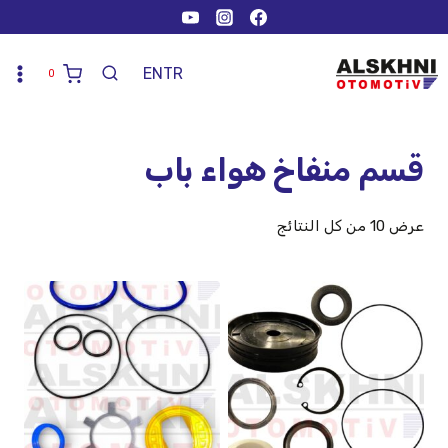
EN
TR
0
قسم منفاخ هواء باب
عرض ⁦10⁩ من كل النتائج