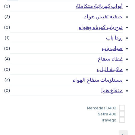
أبواب كهربائية متكاملة
(0)
حنفية تفيش هواء
(2)
درج باب كهرباء وهواء
(0)
روط باب
(1)
صباب باب
(0)
غطاء منفاخ
(4)
ماكينة الباب
(0)
مستلزمات منفاخ الهواء
(3)
منفاخ هوا
(0)
Mercedes O403
Setra 400
Travego