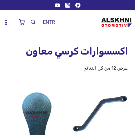
EN
TR
0
اكسسوارات كرسي معاون
عرض ⁦12⁩ من كل النتائج