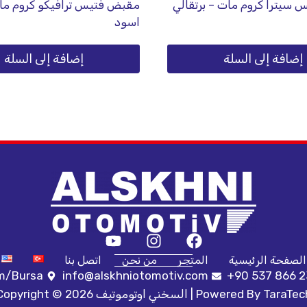
سيترا كروم مات – برتقالي
مقبض فتيس ترافيكو كروم مات
اسود
إضافة إلى السلة
إضافة إلى السلة
الصفحة الرئيسية
المتجر
من نحن
اتصل بنا
ım/Bursa
info@alskhniotomotiv.com
+90 537 866 2
TaraTec
Copyright © 2026 السخني اوتوموتيف | Powered By