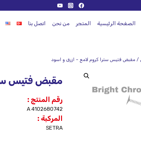
الصفحة الرئيسية
المتجر
من نحن
اتصل بنا
/
مقبض فتيس سترا كروم لامع – ازرق و اسود
مقبض فتيس سترا
رقم المنتج :
A 4102680742
المركبة :
SETRA