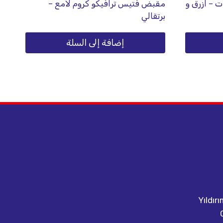
 – ازرق و
مقبض فتيس ترافيكو كروم لامع –
برتقالي
إضافة إلى السلة
Yıldır