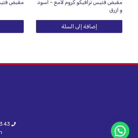
مقبض فتيس ترافيكو كروم لامع – اسود
مقبض فتيس 
و ازرق
إضافة إلى السلة
3 43
h