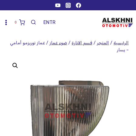
EN
TR
0
الرئيسية
/
المتجر
/
قسم الانارة
/
ضوء غماز
/
غماز توريزمو أمامي
– يسار