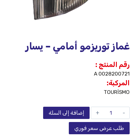
غماز توريزمو أمامي – يسار
رقم المنتج :
A 0028200721
المركبة:
TOURİSMO
إضافة إلى السلة
طلب عرض سعر فوري