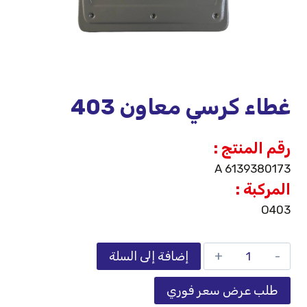
غطاء كرسي معاون 403
رقم المنتج :
A 6139380173
المركبة :
O403
إضافة إلى السلة
طلب عرض سعر فوري