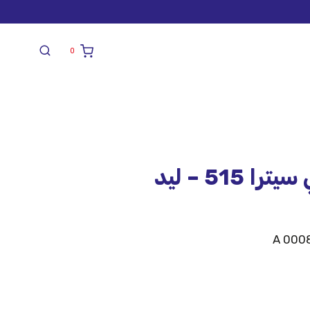
0
515 – ليد
A 000