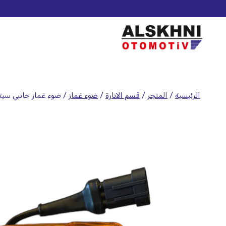
الرئيسية
/
المتجر
/
قسم الانارة
/
ضوء غماز
/
ضوء غماز جانبي سيترا 515 – 