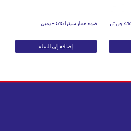
غطاء ضوء غماز امامي سيترا 416 جي تي
ضوء غماز سيترا 515 – يمين
إضافة إلى السلة