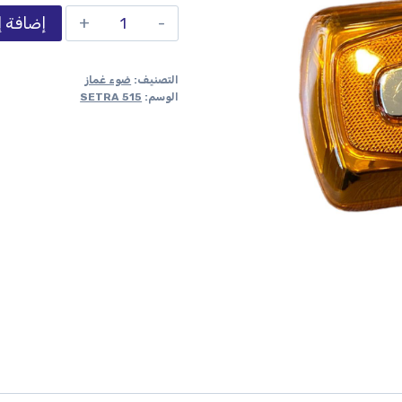
إضافة إ
التصنيف:
ضوء غماز
الوسم:
SETRA 515