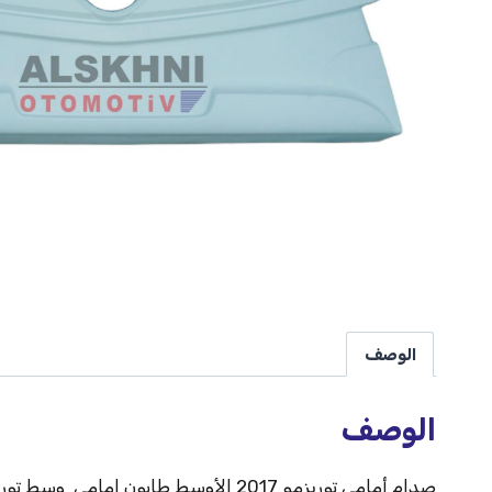
الوصف
الوصف
صدام أمامي توريزمو 2017 الأوسط طابون امامي وسط توريزمو