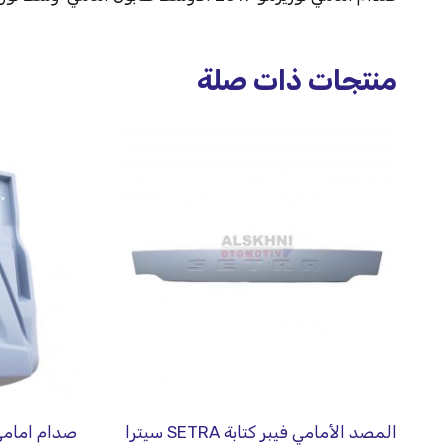
منتجات ذات صلة
المصد الأمامي فيبر كتابة SETRA سيترا
صدام امامي سيترا 7