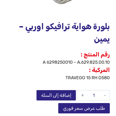
بلورة هواية ترافيكو اوربي –
يمين
رقم المنتج :
A 6298250010 – A.629.825.00.10
المركبة :
TRAVEGO 15 RH O580
إضافة إلى السلة
طلب عرض سعر فوري