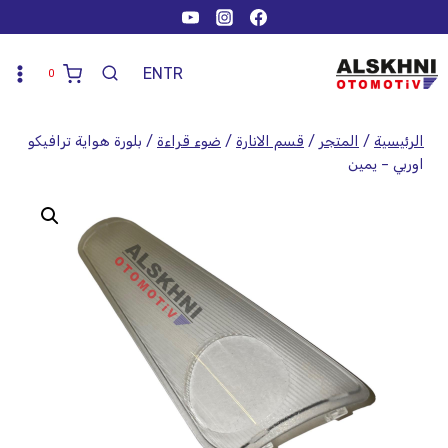
EN
TR
0
الرئيسية
/
المتجر
/
قسم الانارة
/
ضوء قراءة
/
بلورة هواية ترافيكو
اوربي – يمين