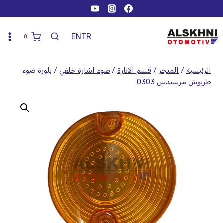
EN
TR
0
الرئيسية
/
المتجر
/
قسم الانارة
/
ضوء اشارة خلفي
/
بلورة ضوء
طربوش مرسيدس 0303