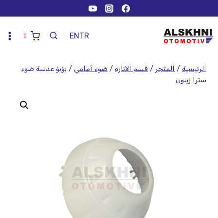
EN
TR
0
الرئيسية
/
المتجر
/
قسم الانارة
/
ضوء أمامي
/
بؤبؤ عدسة ضوء
سترا زينون