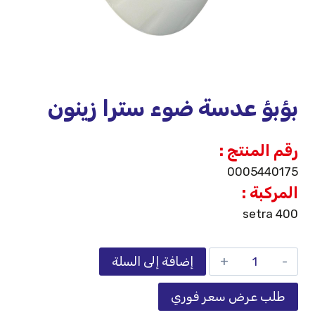
بؤبؤ عدسة ضوء سترا زينون
رقم المنتج :
0005440175
المركبة :
setra 400
إضافة إلى السلة
طلب عرض سعر فوري