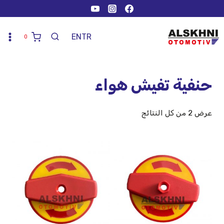
EN
TR
0
حنفية تفيش هواء
عرض ⁦2⁩ من كل النتائج